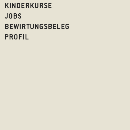
KINDERKURSE
JOBS
BEWIRTUNGSBELEG
PROFIL
GENIESSE SAK
US