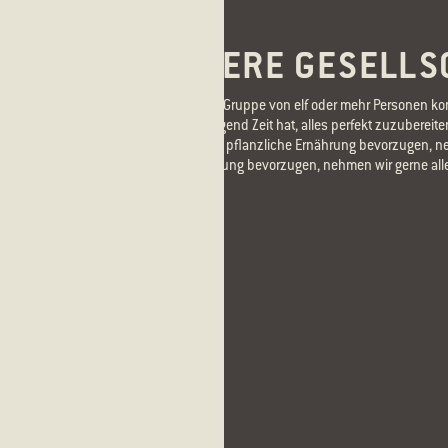
MEHR ERFAHREN
GRÖSSERE GESELLSC
Wenn du mit einer Gruppe von elf oder mehr Personen kom
Küchenchef genügend Zeit hat, alles perfekt zuzubereiten
möchten oder eine pflanzliche Ernährung bevorzugen, neh
pflanzliche Ernährung bevorzugen, nehmen wir gerne alle
WEITERLESEN