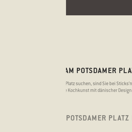
I STICKS’N’SUSHI AM POTSDAMER PLA
 Sushi-Restaurant am Potsdamer Platz suchen, sind Sie bei Sticks’n
tsdamer Straße verbindet japanische Kochkunst mit dänischer Design 
 moderner Gastronomie.
ES RESTAURANT AM POTSDAMER PLATZ 
LAIR