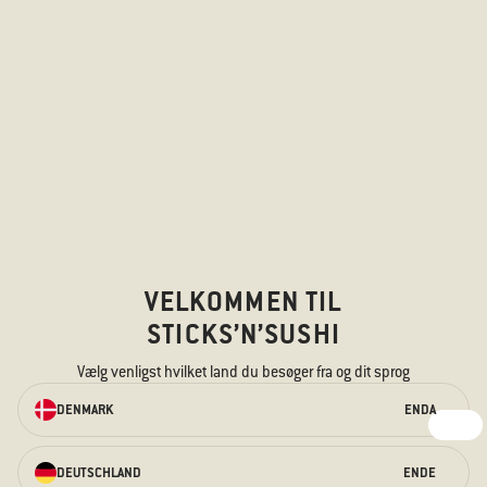
VELKOMMEN TIL
STICKS’N’SUSHI
BESTIL TAKEAWAY
Vælg venligst hvilket land du besøger fra og dit sprog
ONLINE
DENMARK
EN
DA
Vi har noget til enhver smag – til den
sultne mave og de nysgerrige
smagsløg.
DEUTSCHLAND
EN
DE