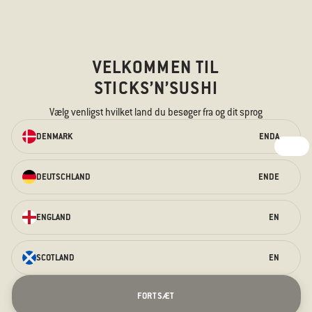
VELKOMMEN TIL
STICKS’N’SUSHI
BESTIL TAKEAWAY
Vælg venligst hvilket land du besøger fra og dit sprog
ONLINE
DENMARK
EN
DA
Vi har noget til enhver smag – til den
sultne mave og de nysgerrige
smagsløg.
DEUTSCHLAND
EN
DE
BESTIL TAKEAWAY HER
ENGLAND
EN
SCOTLAND
EN
Terrasser
Prag Åbning
Jul
Stockholm Åbning
Nytårsaften
Kontakt os
FORTSÆT
Om os
FAQ