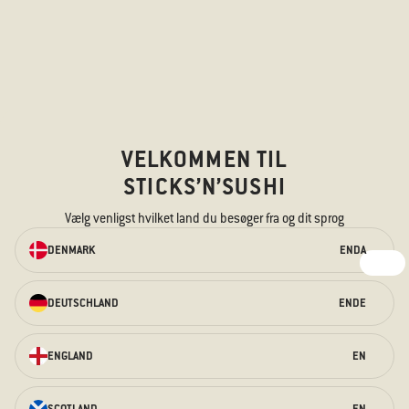
VELKOMMEN TIL
STICKS’N’SUSHI
BESTIL TAKEAWAY
Vælg venligst hvilket land du besøger fra og dit sprog
ONLINE
DENMARK
EN
DA
Vi har noget til enhver smag – til den
sultne mave og de nysgerrige
smagsløg.
DEUTSCHLAND
EN
DE
BESTIL TAKEAWAY HER
ENGLAND
EN