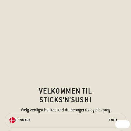
VELKOMMEN TIL
STICKS’N’SUSHI
BESTIL TAKEAWAY
Vælg venligst hvilket land du besøger fra og dit sprog
ONLINE
DENMARK
EN
DA
Vi har noget til enhver smag – til den
sultne mave og de nysgerrige